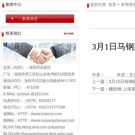
新闻中心
您的位置:
首页
>
新闻资
新闻动态
联系我们
3月1日马
总部（ADD）：洛阳市高新区
厂址：洛阳市西工区红山乡党湾村310国道旁
作者：
来源：
生
通信(ADD)：洛阳市武汉路大禹新村4#-1-502
上一篇：
3月15日南
邮编（PC）：471039
下一篇：
螺纹钢 上涨
E-MAIL: lyzenyo @163.com
传真(FAX)：（0379）64228177
电话(TEL)：（0379）63027177/7188
老网站：HTTP：//www.lyzenyo.com
新网站：HTTP：//www.luoyangzhenye.com
BLOG: http://blog.sina.com.cn/lyzenyo
BLOG:http://luoyangzhenye.blog.sohu.com