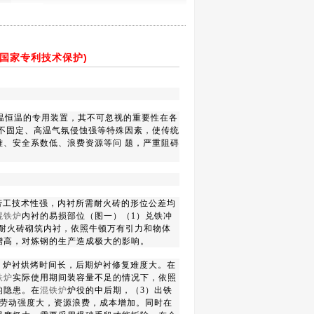
国家专利技术保护)
温恒温的专用装置，其不可忽视的重要性在各
不固定、高温气氛侵蚀强等特殊因素，使传统
、安全系数低、浪费资源等问 题，严重阻碍
劳工技术性强，内衬所需耐火砖的形位公差均
混铁炉
内衬的易损部位（图一）（
1
）兑铁冲
耐火砖砌筑内衬，依照牛顿万有引力和物体
增高，对炼钢的生产造成极大的影响。
，炉衬烘烤时间长，后期炉衬修复难度大。在
铁炉
实际使用期间装容量不足的情况下，依照
的隐患。在
混铁炉
炉役的中后期，（
3
）出铁
劳动强度大，资源浪费，成本增加。同时在