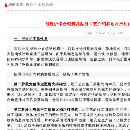
您的位置:
首页
>
工程总包
混铁炉综合砌筑及贴补工艺介绍和耐材应用(
[ 时间：2022-06-13 点击：6602 ]
一、
混铁炉
工作性质
混铁炉
是 钢铁业在炼钢过程中，对铁水进行周转存储、质地混匀、保
大型钢铁冶炼企业日益增加，由于其动态连续作业、进出铁 水频繁、储量
的砖衬砌筑和单一的整体浇筑容易出现脱落垮塌、侵蚀过快、日常维护困难
和制约了钢铁企业的产量和效益。
按照
混铁炉
内衬的发展情况，经历了两个阶段：
第一阶段为整体定型耐火砖砌筑
，此工艺的施工周期约为
30
天，要求
有较为苛刻的标准。在炼钢使用期间，在高温熔融物和机械力的碰撞下，
击区（
2
）渣线区（
3
）出铁嘴下部
极易发生侵蚀过快的情况，这时的整体
自重定律将面临脱落垮塌，使
混铁炉
内衬骤然变薄或裸露，危险系数急剧
第二阶段为整体不定型耐火浇注料浇筑
，此工艺的施工周期约为
40
天
施工期间，整体浇筑施工的劳作强度大，施工完成后的炉衬烘烤阶段和
混
物体热胀冷缩的原理，炉衬极易出现炸裂和缝隙，给安全生产留下了巨大
嘴、（
2
）渣线等易损部位需要不断的喷补维修才能维持使用寿命，造成了