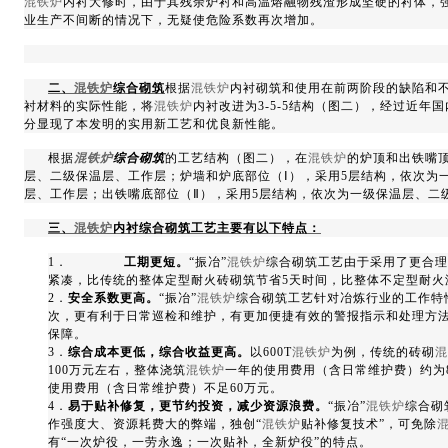
混铁炉
内衬大修时，由于其残余炉衬和高温熔融物残渣形成坚硬的衬体，
业生产不间断的情况下，无疑使危险系数再次增加。
二、
混铁炉
综合砌筑
根据
混铁炉
内衬砌筑和使用在前两阶段的缺陷和
衬材料的实际性能，将
混铁炉
内衬改进为
3-5-5
结构（图二），经过近年国
分显现了本发明的实用新工艺和优良新性能。
根据
混铁炉
综合砌筑
的工艺结构（图二），在
混铁炉
的炉顶和出铁嘴
层、二级保温层、工作层；炉墙和炉底部位（
Ⅰ
），采用
5
层结构，依次为
层、工作层；出铁嘴底部位（
Ⅱ
），采用
5
层结构，依次为一级保温层、二
三、
混铁炉
内衬综合砌筑工艺主要有以下特点：
1
．
工期更短。
“振冶”
混铁炉
综合砌筑工艺由于采用了更合理
紧凑，比传统的整体定型耐火砖砌筑节省
5
天时间，比整体不定型耐火
2
．
安全系数更高。
“振冶”
混铁炉
综合砌筑工艺针对冶炼行业的工作特
次，更有利于日常巡检和维护，有更加便捷有效的警报指示和处理方
保障。
3
．
综合成本更低，综合收益更高。
以
600T
混铁炉
为例，传统的砖砌
混
100
万元左右，整体浇筑
混铁炉
一年的使用费用（含日常维护费）约为
使用费用（含日常维护费）不足
60
万元。
4
．
易于贴补修复，更节约投资，减少资源浪费。
“振冶”
混铁炉
综合砌
作强度大、资源耗费大的弊端，独创“
混铁炉
贴补修复技术”，可免除
有“一次炉役，一劳永逸；一次贴补，全新炉役”的特点。