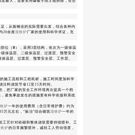
强度极大，需要采用爆破手段才能拆除，在企
不足，从炼钢业的实际需要出发，结合各种内
内
20
余座
混铁炉
厂家的使用和科学求证，充
顶部位（
Ⅲ
），采用
3
层结构，依次为一级保温
一级保温层、二级保温层、过渡层、预警安全
级保温层、过渡层、预警安全层、工作层。
的施工流程和工程耗材，施工时间更加科学
浇注料浇筑节省
12
至
15
天时间。
性，把厂家的安全工作环境再次提高一个档
法，避免事故发生的措施更有科学依据和系统
铁炉
一年的使用费用（含日常维护费）约为
85
万元左右，“振冶”综合砌筑
混铁炉
一年的
筑工艺针对砖砌和整体浇筑需要持续喷补、工
混铁炉
的日常频繁喷补，减轻工人劳动强度，